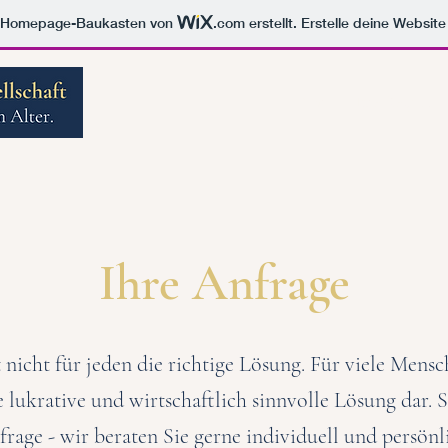
m Homepage-Baukasten von
.com
erstellt. Erstelle deine Websit
Start
Ihre Region
Ihre Anfrage
t nicht für jeden die richtige Lösung. Für viele Mens
ne lukrative und wirtschaftlich sinnvolle Lösung dar. St
rage - wir beraten Sie gerne individuell und persönl